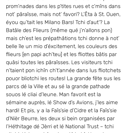
prom’nades dans les p’tites rues et c’mîns dans
not’ pâraîsse, mais not’ favori? L’Êta à St. Ouen,
éyou qu’tait les Milano Bars! Tchi d’aut’? La
Batâle des Flieurs (même qué j’n’allons pon)
mais ch’est les prépathâtions tchi donne à not’
belle île un mio d’éxcitement, les couleurs des
flieurs [en papi ach’teu] et les fliottes bâtis par
quâsi toutes les pâraîsses. Les visiteurs tchi
n’taient pon ichîn ch’t’année dans lus fliotchets
pouor bliotchi les routes! La grande fête sus les
parcs dé la Ville et au sé la grande pathade
souos lé cliai d’leune. Man favorit est la
sémaine auprès, lé Show d’s Avions, j’les aime
hardi! Et pis, y a la Faîs’sie d’Cidre et la Faîs’sie
d’Nièr Beurre, les deux si bein organisées par
l’Héthitage dé Jèrri et lé National Trust – tchi