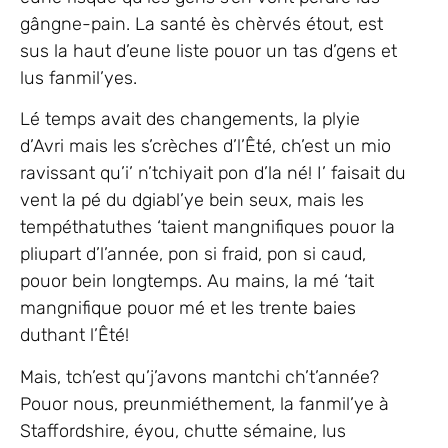
gângne-pain. La santé ès chèrvés étout, est
sus la haut d’eune liste pouor un tas d’gens et
lus fanmil’yes.
Lé temps avait des changements, la plyie
d’Avri mais les s’crèches d’l’Êté, ch’est un mio
ravissant qu’i’ n’tchiyait pon d’la né! I’ faisait du
vent la pé du dgiabl’ye bein seux, mais les
tempéthatuthes ‘taient mangnifiques pouor la
pliupart d’l’année, pon si fraid, pon si caud,
pouor bein longtemps. Au mains, la mé ‘tait
mangnifique pouor mé et les trente baies
duthant l’Êté!
Mais, tch’est qu’j’avons mantchi ch’t’année?
Pouor nous, preunmiéthement, la fanmil’ye à
Staffordshire, éyou, chutte sémaine, lus