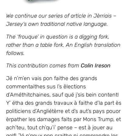
We continue our series of article in Jèrriais –
Jersey’s own traditional native language.
The ‘frouque’ in question is a digging fork,
rather than a table fork. An English translation
follows.
This contribution comes from
Colin Ireson
Jé n’m’en vais pon faithe des grands
commentaithes sus l’s êlections
d’Améthitchaines, sauf qué j’sis bein content!
Y’ étha des grands travaux à faithe d’la part ès
politiciens d’Angliétèrre et d’s aut’s pays pouor
èrpather les damages faits par Mons Trump, et
ach’teu, tout ch’qu’i’ pense – est à jouer au
golf! Jé n’peux pon craithe ni comprendre les