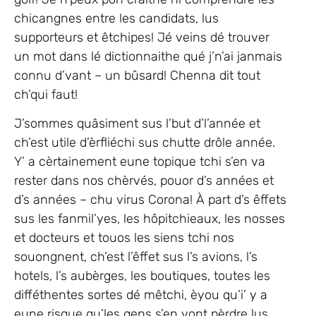
chicangnes entre les candidats, lus
supporteurs et êtchipes! Jé veins dé trouver
un mot dans lé dictionnaithe qué j’n’ai janmais
connu d’vant – un bûsard! Chenna dit tout
ch’qui faut!
J’sommes quâsiment sus l’but d’l’année et
ch’est utile d’èrfliéchi sus chutte drôle année.
Y’ a cèrtainement eune topique tchi s’en va
rester dans nos chèrvés, pouor d’s années et
d’s années – chu virus Corona! À part d’s êffets
sus les fanmil’yes, les hôpitchieaux, les nosses
et docteurs et touos les siens tchi nos
souongnent, ch’est l’êffet sus l’s avions, l’s
hotels, l’s aubèrges, les boutiques, toutes les
difféthentes sortes dé mêtchi, èyou qu’i’ y a
eune risque qu’les gens s’en vont pèrdre lus