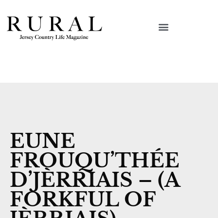
EUNE
FROUQU’THÉE
D’JÈRRIAIS – (A
FORKFUL OF