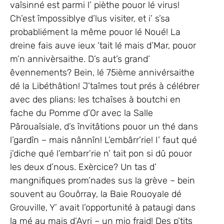
vaîsinné est parmi l’ pièthe pouor lé virus!
Ch’est împossiblye d’lus visiter, et i’ s’sa
probabliément la même pouor lé Noué! La
dreine fais auve ieux ‘tait lé mais d’Mar, pouor
m’n annivèrsaithe. D’s aut’s grand’
êvennements? Bein, lé 75ième annivérsaithe
dé la Libéthâtion! J’taîmes tout prés à célébrer
avec des plians: les tchaîses à boutchi en
fache du Pomme d’Or avec la Salle
Pârouaîsiale, d’s învitâtions pouor un thé dans
l’gardîn – mais nânnîn! L’embârr’rie! I’ faut qué
j’diche qué l’embarr’rie n’ tait pon si dû pouor
les deux d’nous. Exèrcice? Un tas d’
mangnifiques prom’nades sus la grève – bein
souvent au Gouôrray, la Baie Rouoyale dé
Grouville, Y’ avait l’opportunité à pataugi dans
la mé au mais d’Avri – un mio fraid! Des p’tits