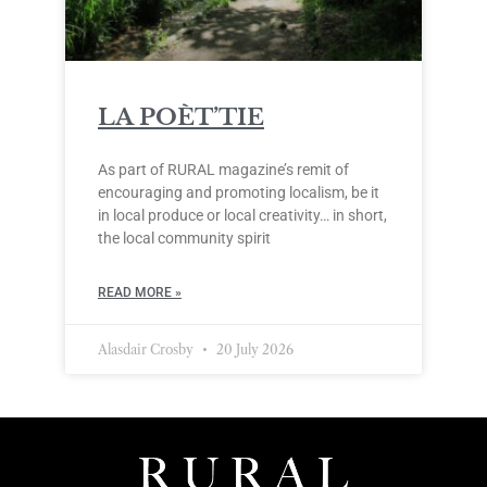
LA POÈT’TIE
As part of RURAL magazine’s remit of
encouraging and promoting localism, be it
in local produce or local creativity… in short,
the local community spirit
READ MORE »
Alasdair Crosby
20 July 2026