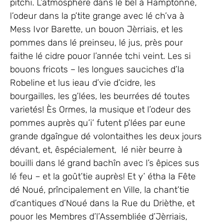
pitchi. L’atmosphère dans lé bel à Hamptonne,
l’odeur dans la p’tite grange avec lé ch’va à
Mess Ivor Barette, un bouon Jèrriais, et les
pommes dans lé preinseu, lé jus, près pour
faithe lé cidre pouor l’année tchi veint. Les si
bouons fricots – les longues sauciches d’la
Robeline et lus ieau d’vie d’cidre, les
bourgailles, les g’lées, les beurrées dé toutes
varietés! Ès Ormes, la musique et l’odeur des
pommes auprès qu’i’ futent p’lées par eune
grande dgaîngue dé volontaithes les deux jours
dévant, et, êspécialement, lé nièr beurre à
bouilli dans lé grand bachîn avec l’s êpices sus
lé feu – et la goût’tie auprès! Et y’ étha la Fête
dé Noué, prîncipalement en Ville, la chant’tie
d’cantiques d’Noué dans la Rue du Drièthe, et
pouor les Membres d’l’Assembliée d’Jèrriais,