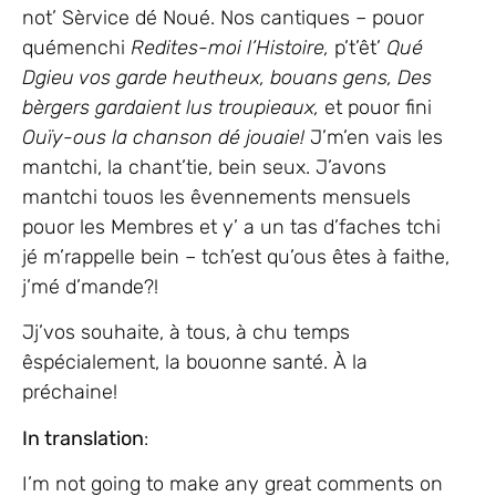
not’ Sèrvice dé Noué. Nos cantiques – pouor
quémenchi
Redites-moi l’Histoire,
p’t’êt’
Qué
Dgieu vos garde heutheux, bouans gens, Des
bèrgers gardaient lus troupieaux,
et pouor fini
Ouïy-ous la chanson dé jouaie!
J’m’en vais les
mantchi, la chant’tie, bein seux. J’avons
mantchi touos les êvennements mensuels
pouor les Membres et y’ a un tas d’faches tchi
jé m’rappelle bein – tch’est qu’ous êtes à faithe,
j’mé d’mande?!
Jj’vos souhaite, à tous, à chu temps
êspécialement, la bouonne santé. À la
préchaine!
In translation
:
I’m not going to make any great comments on