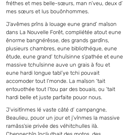
fréthes et mes belle-sœurs, man n’veu, deux d’
mes sœurs et lus bouônhommes.
J’avêmes prîns à louage eune grand’ maîson
dans La Nouvelle Forêt, compliétée atout eune
ênorme bangnérêsse, des grands gardîns,
plusieurs chambres, eune bibliothéque, eune
êtude, eune grand’ tchuîsinne s’pathée et eune
massive tchuîsinne auve un grais à fou et
eune hardi longue tabl’ye tchi pouvait
accomoder tout l’monde. La maîson ‘tait
entouothée tout l’tou par des bouais, ou ‘tait
hardi belle et juste parfaite pouor nous.
J’visitînmes lé vaste câté d’ campangne,
Beaulieu, pouor un jour et j’vînmes la massive
ramâss’sie privée des véhitchulles ilà.
Chennechîn încliuthait des motos, des