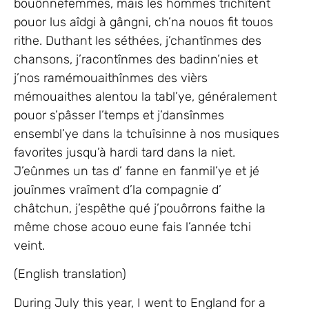
bouônnefemmes, mais les hommes trichîtent
pouor lus aîdgi à gângni, ch’na nouos fit touos
rithe. Duthant les séthées, j’chantînmes des
chansons, j’racontînmes des badinn’nies et
j’nos ramémouaithînmes des vièrs
mémouaithes alentou la tabl’ye, généralement
pouor s’pâsser l’temps et j’dansînmes
ensembl’ye dans la tchuîsinne à nos musiques
favorites jusqu’à hardi tard dans la niet.
J’eûnmes un tas d’ fanne en fanmil’ye et jé
jouînmes vraîment d’la compagnie d’
châtchun, j’espêthe qué j’pouôrrons faithe la
même chose acouo eune fais l’année tchi
veint.
(English translation)
During July this year, I went to England for a