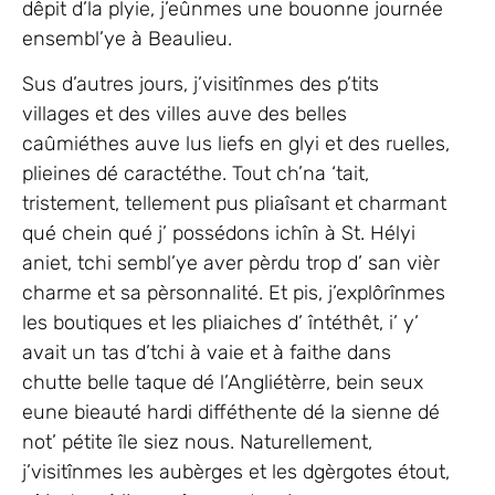
dêpit d’la plyie, j’eûnmes une bouonne journée
ensembl’ye à Beaulieu.
Sus d’autres jours, j’visitînmes des p’tits
villages et des villes auve des belles
caûmiéthes auve lus liefs en glyi et des ruelles,
plieines dé caractéthe. Tout ch’na ‘tait,
tristement, tellement pus pliaîsant et charmant
qué chein qué j’ possédons ichîn à St. Hélyi
aniet, tchi sembl’ye aver pèrdu trop d’ san vièr
charme et sa pèrsonnalité. Et pis, j’explôrînmes
les boutiques et les pliaiches d’ întéthêt, i’ y’
avait un tas d’tchi à vaie et à faithe dans
chutte belle taque dé l’Angliétèrre, bein seux
eune bieauté hardi difféthente dé la sienne dé
not’ pétite île siez nous. Naturellement,
j’visitînmes les aubèrges et les dgèrgotes étout,