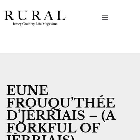
EUNE
FROUQU’THÉE
D’JÈRRIAIS – (A
FORKFUL OF