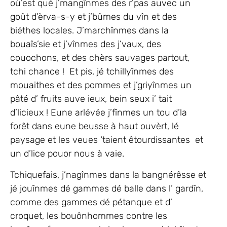
où’est qué j’mangînmes des r’pas auvec un
goût d’èrva-s-y et j’bûmes du vîn et des
biéthes locales. J’marchînmes dans la
bouaîs’sie et j’vînmes des j’vaux, des
couochons, et des chèrs sauvages partout,
tchi chance ! Et pis, jé tchillyînmes des
mouaithes et des pommes et j’griyînmes un
pâté d’ fruits auve ieux, bein seux i’ tait
d’licieux ! Eune arlévée j’fînmes un tou d’la
forêt dans eune beusse à haut ouvèrt, lé
paysage et les veues ‘taient êtourdissantes et
un d’lice pouor nous à vaie.
Tchiquefais, j’nagînmes dans la bangnérêsse et
jé jouînmes dé gammes dé balle dans l’ gardîn,
comme des gammes dé pétanque et d’
croquet, les bouônhommes contre les