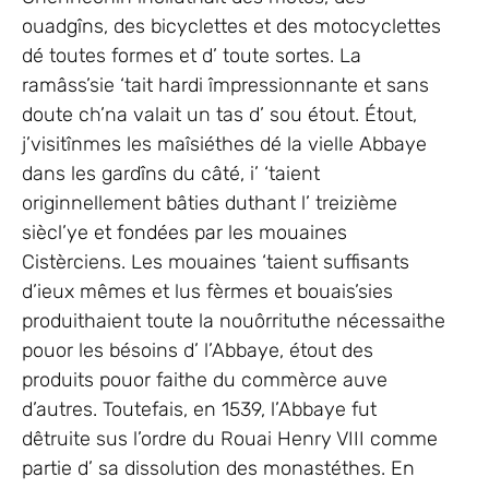
ouadgîns, des bicyclettes et des motocyclettes
dé toutes formes et d’ toute sortes. La
ramâss’sie ‘tait hardi împressionnante et sans
doute ch’na valait un tas d’ sou étout. Étout,
j’visitînmes les maîsiéthes dé la vielle Abbaye
dans les gardîns du câté, i’ ‘taient
originnellement bâties duthant l’ treizième
siècl’ye et fondées par les mouaines
Cistèrciens. Les mouaines ‘taient suffisants
d’ieux mêmes et lus fèrmes et bouais’sies
produithaient toute la nouôrrituthe nécessaithe
pouor les bésoins d’ l’Abbaye, étout des
produits pouor faithe du commèrce auve
d’autres. Toutefais, en 1539, l’Abbaye fut
dêtruite sus l’ordre du Rouai Henry VIII comme
partie d’ sa dissolution des monastéthes. En