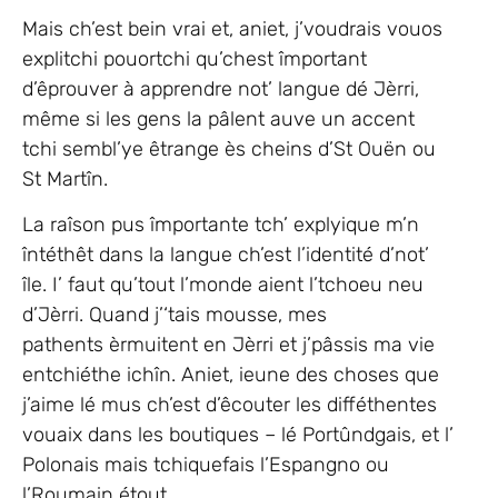
Mais ch’est bein vrai et, aniet, j’voudrais vouos
explitchi pouortchi qu’chest împortant
d’êprouver à apprendre not’ langue dé Jèrri,
même si les gens la pâlent auve un accent
tchi sembl’ye êtrange ès cheins d’St Ouën ou
St Martîn.
La raîson pus împortante tch’ explyique m’n
întéthêt dans la langue ch’est l’identité d’not’
île. I’ faut qu’tout l’monde aient l’tchoeu neu
d’Jèrri. Quand j’‘tais mousse, mes
pathents èrmuitent en Jèrri et j’pâssis ma vie
entchiéthe ichîn. Aniet, ieune des choses que
j’aime lé mus ch’est d’êcouter les difféthentes
vouaix dans les boutiques – lé Portûndgais, et l’
Polonais mais tchiquefais l’Espangno ou
l’Roumain étout.