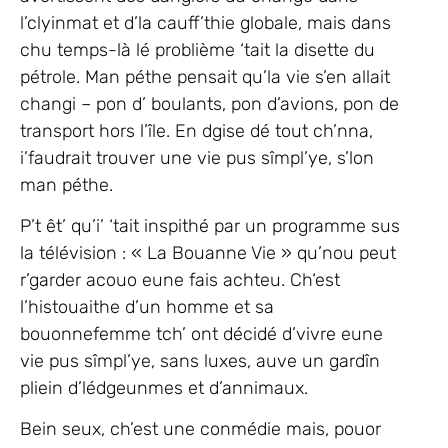
l’clyinmat et d’la cauff’thie globale, mais dans
chu temps-là lé problième ‘tait la disette du
pétrole. Man péthe pensait qu’la vie s’en allait
changi ­– pon d’ boulants, pon d’avions, pon de
transport hors l’île. En dgise dé tout ch’nna,
i’faudrait trouver une vie pus sîmpl’ye, s’lon
man péthe.
P’t êt’ qu’i’ ‘tait inspithé par un programme sus
la télévision : « La Bouanne Vie » qu’nou peut
r’garder acouo eune fais achteu. Ch‘est
l’histouaithe d’un homme et sa
bouonnefemme tch’ ont décidé d’vivre eune
vie pus sîmpl’ye, sans luxes, auve un gardîn
pliein d’lédgeunmes et d’annimaux.
Bein seux, ch’est une conmédie mais, pouor