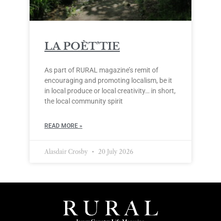
LA POÈT’TIE
As part of RURAL magazine’s remit of
encouraging and promoting localism, be it
in local produce or local creativity… in short,
the local community spirit
READ MORE »
Alasdair Crosby
20 July 2026