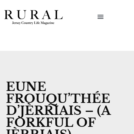
EUNE
FROUQU’THÉE
D’JÈRRIAIS – (A
FORKFUL OF