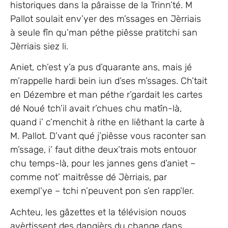
historiques dans la pâraisse de la Trinn’té. M
Pallot soulait env’yer des m’ssages en Jèrriais
à seule fîn qu’man péthe piêsse pratitchi san
Jèrriais siez li.
Aniet, ch’est y’a pus d’quarante ans, mais jé
m’rappelle hardi bein iun d’ses m’ssages. Ch’tait
en Dézembre et man péthe r’gardait les cartes
dé Noué tch’il avait r’chues chu matîn-là,
quand i’ c’menchit à rithe en liêthant la carte à
M. Pallot. D’vant qué j’piêsse vous raconter san
m’ssage, i’ faut dithe deux’trais mots entouor
chu temps-là, pour les jannes gens d’aniet –
comme not’ maitrêsse dé Jèrriais, par
exempl’ye – tchi n’peuvent pon s’en rapp’ler.
Achteu, les gâzettes et la télévision nouos
avèrtissent des dangièrs du change dans