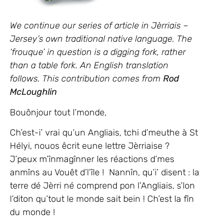
We continue our series of article in Jèrriais –
Jersey’s own traditional native language.
The
‘frouque’ in question is a digging fork, rather
than a table fork. An English translation
follows.
This contribution comes from
Rod
McLoughlin
Bouônjour tout l’monde,
Ch’est-i’ vrai qu’un Angliais, tchi d’meuthe à St
Hélyi, nouos êcrit eune lettre Jèrriaise ?
J’peux m’înmagînner les réactions d’mes
anmîns au Vouêt d’l’île ! Nannîn, qu’i’ disent : la
terre dé Jèrri né comprend pon l’Angliais, s’lon
l’diton qu’tout le monde sait bein ! Ch’est la fîn
du monde !