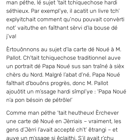
man péthe, lé sujet ‘tait tchiquechose hardi
séthieux. Par exempl’ye, il acatit un livre tch’
explyitchait comment qu’nou pouvait convèrti
not’ vaituthe en faîthant sèrvi d’la bouse dé
j’va!
Èrtouônnons au sujet d’la carte dé Noué à M.
Pallot. Ch’tait tchiquechose traditionnel auve
un portrait dé Papa Noué sus san traîné à sièx
chèrs du Nord. Malgré l’abat d’né, Papa Noué
faîthait d’bouôns progrès, donc M. Pallot
ajouôtit un m’ssage hardi sîmpl’ye : ‘Papa Noué
n’a pon bésoin de pétrôle!’
Comme man péthe ‘tait heutheux! Èrchever
une carte dé Noué en Jèrriais – vraiment, les
gens d’Jèrri l’avait accepté ch’t’ êtrangi – et
auve un m’ssage si êclaithi. S’il avait r’chu