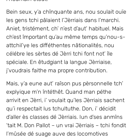
Bein seux, y’a chînquante ans, nou soulait ouïe
les gens tchi pâlaient l’Jèrriais dans l’marchi.
Aniet, tristément, ch’ n’est d’aut’ habituel. Mais
ch’est împortant qu’au même temps qu’nou-s-
attchil’ye les difféthentes nâtionalités, nou
célébre les sèrtes dé Jèrri tchi font not’ île
spéciale. En êtudgiant la langue Jèrriaise,
j’voudrais faithe ma propre contribution.
Mais, y’a eune aut’ raîson pus pèrsonnelle tch’
explyique m’n întéthêt. Quand man péthe
arrivit en Jèrri, i’ voulait qu’les Jèrriais sachent
qu’i respectait lus tchultuthe. Don, i’ décidit
d’aller ès classes dé Jèrriais. Iun d’ses anmîns
‘tait M. Don Pallot – un vrai Jèrriais – tchi fondit
l’mûsée dé suage auve des locomotives