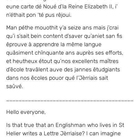
eune carte dé Noué d’la Reine Elizabeth II, i’
n’éthait pon ‘té pus rêjoui.
Man péthe mouothit y’a seize ans mais j’crai
qu’i s’sait bein content d’saver qu’aniet san fis
êprouve à apprendre la même langue
quâsiment chînquante ans auprès ses efforts,
et heutheux étout qu’nos excellents maîtres
d’êcole travâlent auve des jannes êtudgiants
dans nos êcoles pouor qué l’Jèrriais sait
saûvé.
……………………………………………………………………………………………………………
Hello everyone,
Is that true that an Englishman who lives in St
Helier writes a Lettre Jèrriaise? I can imagine