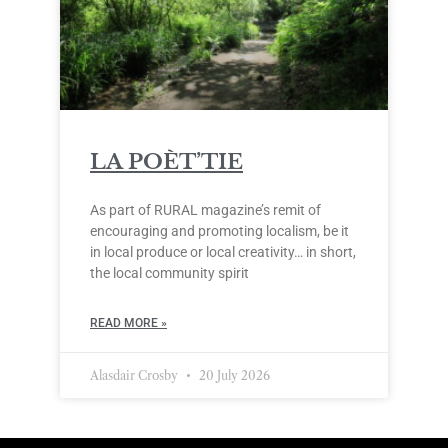
LA POÈT’TIE
As part of RURAL magazine’s remit of
encouraging and promoting localism, be it
in local produce or local creativity… in short,
the local community spirit
READ MORE »
Alasdair Crosby
20 July 2026