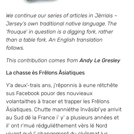
We continue our series of articles in Jèrriais –
Jersey’s own traditional native language. The
‘frouque’ in question is a digging fork, rather
than a table fork. An English translation
follows.
This contribution comes from
Andy Le Gresley
La chasse ès Frêlons Âsiatiques
Y’a deux’-trais ans, j’rêponnis à eune rétchête
sus Facebook pouor des nouvieaux
volantaithes à tracer et trapper les Frêlons
Âsiatiques. Chutte manniéthe învâsibl’ye arrivit
au Sud dé la France i’ y’ a plusieurs années et
il’ ont r’mué rédguliéthement vèrs lé Nord
viyant qué l’ changement du clyînmat lus