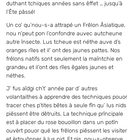
duthant tchiques années sans êffet … jusqu’à
l’Ête pâssé!
Un co’ qu’nou-s-a attrapé un Frêlon Âsiatique,
nou n’peut pon l’confondre auvec autcheune
autre însecte. Lus tcheue est néthe auve d’s
oranges rîles et il’ ont des jaunes pattes. Nos
frêlons natifs sont seulement la maîntchie en
grandeu et il’ont des rîles êgales jaunes et
néthes.
J’ fus aîdgi ch’t’ année par d’ autres
volantaithes à apprendre des techniques pouor
tracer ches p’tites bêtes à seule fîn qu’ lus nids
piêssent être dêtruits. La technique prîncipale
est à placer du rose bouoillon dans un potîn
ouvèrt pouor qué les frêlons piêssent les visiter
et èrtouônner à lus nid. Et pis, nou-s-observe