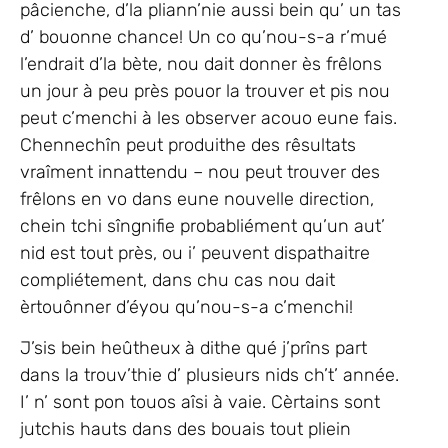
pâcienche, d’la pliann’nie aussi bein qu’ un tas
d’ bouonne chance! Un co qu’nou-s-a r’mué
l’endrait d’la bète, nou dait donner ès frêlons
un jour à peu près pouor la trouver et pis nou
peut c’menchi à les observer acouo eune fais.
Chennechîn peut produithe des rêsultats
vraîment innattendu – nou peut trouver des
frêlons en vo dans eune nouvelle direction,
chein tchi sîngnifie probabliément qu’un aut’
nid est tout près, ou i’ peuvent dispathaitre
compliétement, dans chu cas nou dait
èrtouônner d’éyou qu’nou-s-a c’menchi!
J’sis bein heûtheux à dithe qué j’prîns part
dans la trouv’thie d’ plusieurs nids ch’t’ année.
I’ n’ sont pon touos aîsi à vaie. Cèrtains sont
jutchis hauts dans des bouais tout pliein