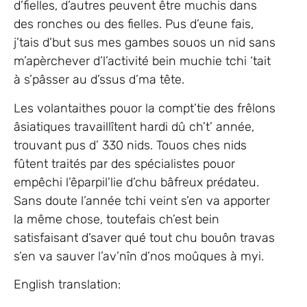
d’fielles, d’autres peuvent être muchis dans
des ronches ou des fielles. Pus d’eune fais,
j’tais d’but sus mes gambes souos un nid sans
m’apèrchever d’l’activité bein muchie tchi ‘tait
à s’pâsser au d’ssus d’ma tête.
Les volantaithes pouor la compt’tie des frêlons
âsiatiques travaillîtent hardi dû ch’t’ année,
trouvant pus d’ 330 nids. Touos ches nids
fûtent traités par des spécialistes pouor
empêchi l’êparpil’lie d’chu bâfreux prédateu.
Sans doute l’année tchi veint s’en va apporter
la même chose, toutefais ch’est bein
satisfaisant d’saver qué tout chu bouôn travas
s’en va sauver l’av’nîn d’nos moûques à myi.
English translation: