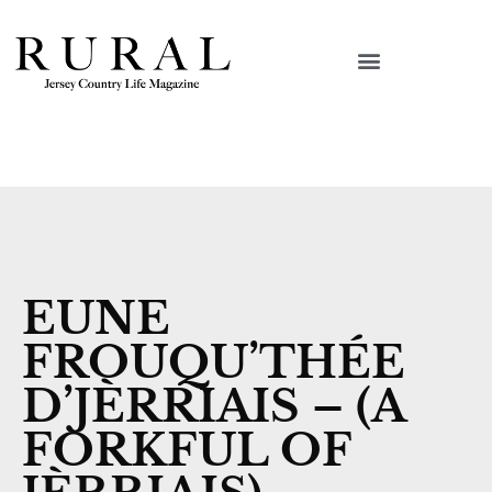
EUNE
FROUQU’THÉE
D’JÈRRIAIS – (A
FORKFUL OF