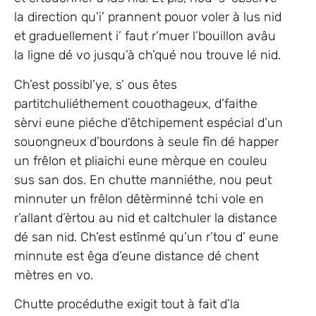
la direction qu’i’ prannent pouor voler à lus nid
et graduellement i’ faut r’muer l’bouillon avâu
la ligne dé vo jusqu’à ch’qué nou trouve lé nid.
Ch’est possibl’ye, s’ ous êtes
partitchuliéthement couothageux, d’faithe
sèrvi eune piéche d’êtchipement espécial d’un
souongneux d’bourdons à seule fîn dé happer
un frêlon et pliaichi eune mèrque en couleu
sus san dos. En chutte manniéthe, nou peut
minnuter un frêlon dêtèrminné tchi vole en
r’allant d’èrtou au nid et caltchuler la distance
dé san nid. Ch’est estînmé qu’un r’tou d’ eune
minnute est êga d’eune distance dé chent
mètres en vo.
Chutte procéduthe exigit tout à fait d’la